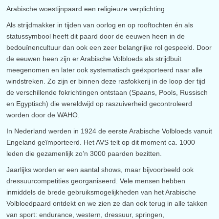
Arabische woestijnpaard een religieuze verplichting.
Als strijdmakker in tijden van oorlog en op rooftochten én als
statussymbool heeft dit paard door de eeuwen heen in de
bedouïnencultuur dan ook een zeer belangrijke rol gespeeld. Door
de eeuwen heen zijn er Arabische Volbloeds als strijdbuit
meegenomen en later ook systematisch geëxporteerd naar alle
windstreken. Zo zijn er binnen deze rasfokkerij in de loop der tijd
de verschillende fokrichtingen ontstaan (Spaans, Pools, Russisch
en Egyptisch) die wereldwijd op raszuiverheid gecontroleerd
worden door de WAHO.
In Nederland werden in 1924 de eerste Arabische Volbloeds vanuit
Engeland geïmporteerd. Het AVS telt op dit moment ca. 1000
leden die gezamenlijk zo’n 3000 paarden bezitten.
Jaarlijks worden er een aantal shows, maar bijvoorbeeld ook
dressuurcompetities georganiseerd. Vele mensen hebben
inmiddels de brede gebruiksmogelijkheden van het Arabische
Volbloedpaard ontdekt en we zien ze dan ook terug in alle takken
van sport: endurance, western, dressuur, springen,