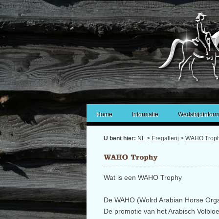
Home
Informatie
Wedstrijdinform
U bent hier:
NL
>
Eregallerij
>
WAHO Trop
Wat is een WAHO Trophy
De WAHO (Wolrd Arabian Horse Organi
De promotie van het Arabisch Volblo