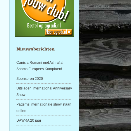
Canisia Romani met Ashraf al
Shams Europees Kampioen!
Sponsoren 2020
Uitslagen International Anniversary
Show
Patterns Internationale show staan
online
DAWRA 20 jaar