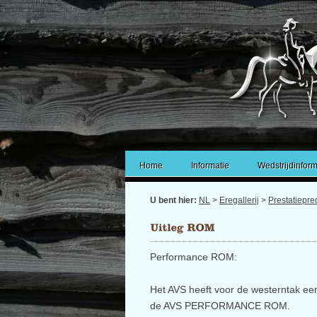
Home
Informatie
Wedstrijdinform
U bent hier:
NL
>
Eregallerij
>
Prestatiepre
Performance ROM:
Het AVS heeft voor de westerntak ee
de AVS PERFORMANCE ROM.