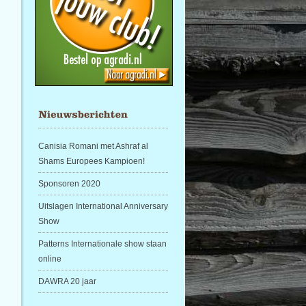
Canisia Romani met Ashraf al
Shams Europees Kampioen!
Sponsoren 2020
Uitslagen International Anniversary
Show
Patterns Internationale show staan
online
DAWRA 20 jaar